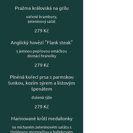
Pražma královská na grilu
vařené brambory,
zeleninový salát
279 Kč
Anglický hovězí "Flank steak"
s jemnou pepřovou omáčkou
domácí hranolky
279 Kč
Plněná kuřecí prsa s parmskou
šunkou, kozím sýrem a listovým
špenátem
dušená rýže
279 Kč
Marinované krůtí medailonky
na míchaném zeleninovém salátu s
třešňovou mozarellou a bylinkovým