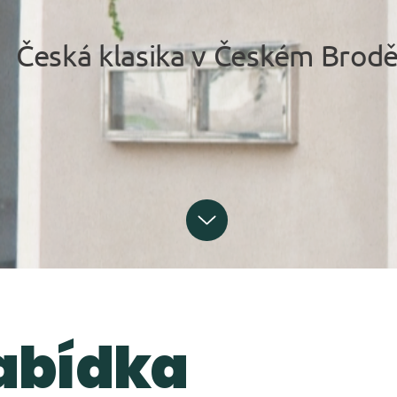
Česká klasika v Českém Brod
abídka