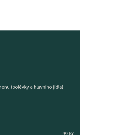
nu (polévky a hlavního jídla)
99 Kč