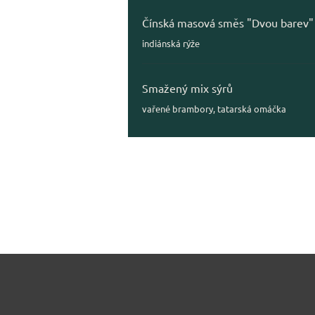
Čínská masová směs "Dvou barev"
indiánská rýže
Smažený mix sýrů
vařené brambory, tatarská omáčka