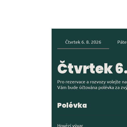
Čtvrtek 6. 8. 2026
Páte
Čtvrtek 6.
Pro rezervace a rozvozy volejte n
Vám bude účtována polévka za zv
Polévka
Hovězí vývar