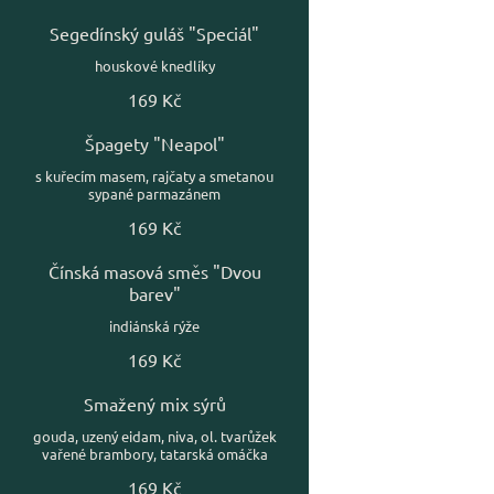
Segedínský guláš "Speciál"
houskové knedlíky
169 Kč
Špagety "Neapol"
s kuřecím masem, rajčaty a smetanou
sypané parmazánem
169 Kč
Čínská masová směs "Dvou
barev"
indiánská rýže
169 Kč
Smažený mix sýrů
gouda, uzený eidam, niva, ol. tvarůžek
vařené brambory, tatarská omáčka
169 Kč