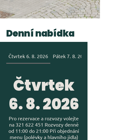
Denní nabídka
Čtvrtek 6. 8. 2026
Pátek 7. 8. 2026
Rozvozy po Brodě a o
Čtvrtek
6. 8. 2026
Pro rezervace a rozvozy volejte
na 321 622 451 Rozvozy denně
od 11:00 do 21:00 Při objednání
menu (polévky a hlavního jídla)