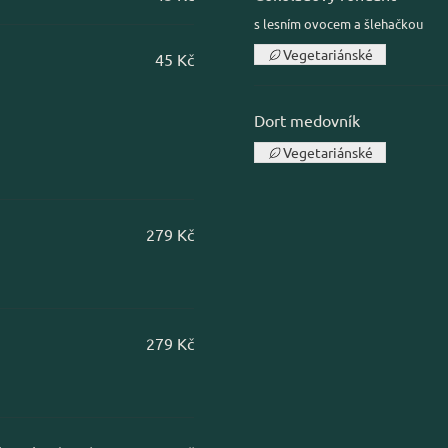
s lesním ovocem a šlehačkou
Vegetariánské
45 Kč
Dort medovník
Vegetariánské
279 Kč
279 Kč