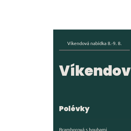
Víkendová nabídka 8.-9. 8.
Víkendová
Polévky
Bramborová s houbami