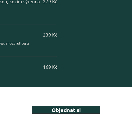
nkou, kozím sýrem a
279 Kč
239 Kč
vou mozarellou a
169 Kč
Objednat si