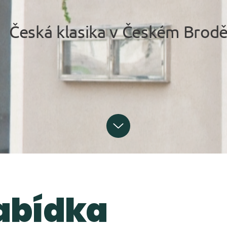
Česká klasika v Českém Brod
abídka