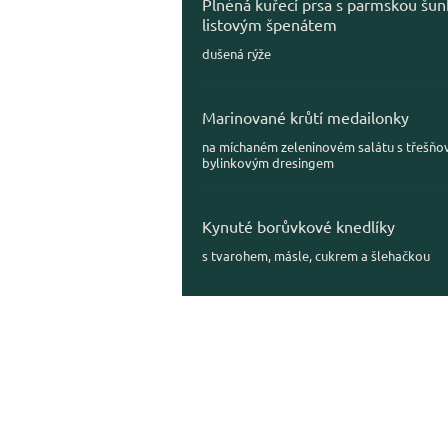
Plněná kuřecí prsa s parmskou šu
listovým špenátem
dušená rýže
Marinované krůtí medailonky
na míchaném zeleninovém salátu s třešňo
bylinkovým dresingem
Kynuté borůvkové knedlíky
s tvarohem, másle, cukrem a šlehačkou