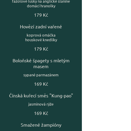
fazolové lusky na anglické slanině
179 Kč
Hovězí zadní vařené
koprová omáčka
houskové knedlíky
179 Kč
Boloňské špagety s mletým
masem
sypané parmazánem
169 Kč
Čínská kuřecí směs "Kung-pao"
jasmínová rýže
169 Kč
Smažené žampióny