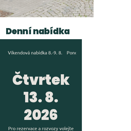
Denní nabídka
Víkendová nabídka 8.-9. 8.
Pondělí 10. 8. 2026
Čtvrtek
13. 8.
2026
Pro rezervace a rozvozy volejte