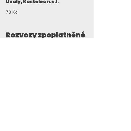
Úvaly, Kostelec n.č.l.
70 Kč
Rozvozy zpoplatněné
100,-Kč
Kouřim, Plaňany, Radim
100 Kč
RESTAURACE KUP
Robert Procházka
IČO:
70358508